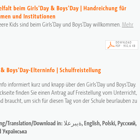
lfalt beim Girls'Day & Boys'Day | Handreichung für
men und Institutionen
ere Kids sind beim Girls'Day und Boys'Day willkommen.
Mehr
DOWNLOAD
PDF · 932,6 KB
 & Boys'Day-Elterninfo | Schulfreistellung
info informiert kurz und knapp über den Girls'Day und Boys'Day.
ckseite finden Sie einen Antrag auf Freistellung vom Unterricht,
nd braucht, um sich für diesen Tag von der Schule beurlauben zu
ation/Download in: ةيبرعلا, English, Polski, Русский,
d Українська