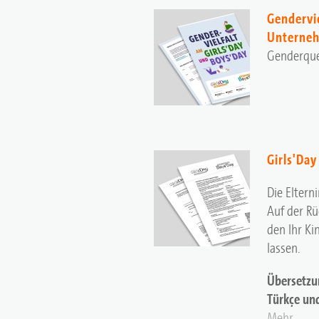
Gendervie
Unterneh
Genderque
Girls'Day
Die Eltern
Auf der Rü
den Ihr Ki
lassen.
Übersetzung/Transl
Türkçe un
Mehr