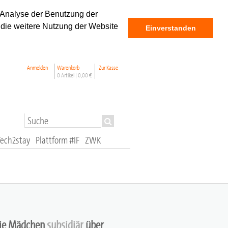
 Analyse der Benutzung der
 die weitere Nutzung der Website
Einverstanden
Anmelden
Warenkorb
Zur Kasse
0 Artikel |
0,00 €
Tech2stay
Plattform #IF
ZWK
 die Mädchen
subsidiär
über