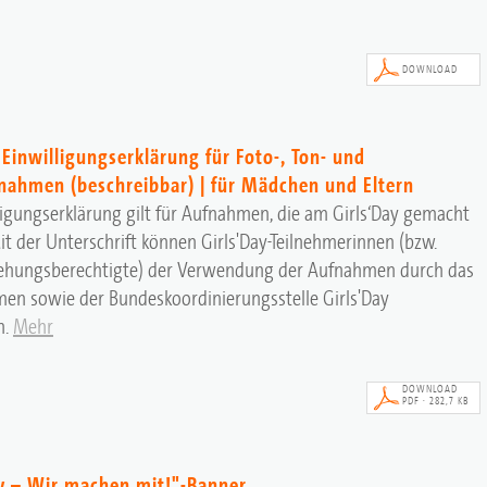
DOWNLOAD
 Einwilligungserklärung für Foto-, Ton- und
nahmen (beschreibbar) | für Mädchen und Eltern
ligungserklärung gilt für Aufnahmen, die am Girls‘Day gemacht
t der Unterschrift können Girls'Day-Teilnehmerinnen (bzw.
iehungsberechtigte) der Verwendung der Aufnahmen durch das
en sowie der Bundeskoordinierungsstelle Girls'Day
n.
Mehr
DOWNLOAD
PDF · 282,7 KB
ay – Wir machen mit!"-Banner