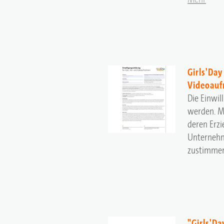
Girls'Day
Videoauf
Die Einwil
werden. Mi
deren Erz
Unternehm
zustimme
"Girls'D