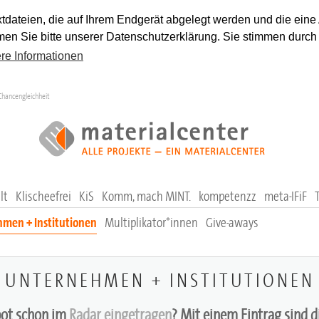
tdateien, die auf Ihrem Endgerät abgelegt werden und die eine
en Sie bitte unserer Datenschutzerklärung. Sie stimmen durch
re Informationen
Chancengleichheit
lt
Klischeefrei
KiS
Komm, mach MINT.
kompetenzz
meta-IFiF
men + Institutionen
Multiplikator*innen
Give-aways
UNTERNEHMEN + INSTITUTIONEN
bot schon im
Radar eingetragen
? Mit einem Eintrag sind