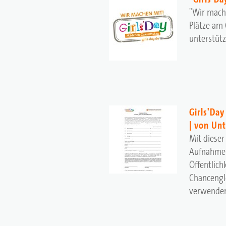
"Wir mache
Plätze am 
unterstüt
Girls'Da
| von Un
Mit dieser
Aufnahmen
Öffentlich
Chancengle
verwenden