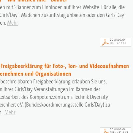
n mit"-Banner zum Einbinden auf Ihrer Website. Für alle, die
Girls'Day - Mädchen-Zukunftstag anbieten oder den Girls'Day
zen.
Mehr
DOWNLOAD
JPG · 72,2 KB
y Freigabeerklärung für Foto-, Ton- und Videoaufnahmen
ternehmen und Organisationen
 beschreibbaren Freigabeerklärung erlauben Sie uns,
 Ihrer Girls'Day-Veranstaltungen im Rahmen der
keitsarbeit des Kompetenzzentrums Technik-Diversity-
ichheit e.V. (Bundeskoordinierungsstelle Girls'Day) zu
..
Mehr
DOWNLOAD
PDF · 487,6 KB