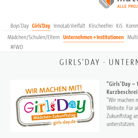
Boys'Day
Girls'Day
InnoLab Vielfalt
Klischeefrei
KiS
Komm
Mädchen/Schulen/Eltern
Unternehmen + Institutionen
Multi
#FWD
GIRLS'DAY - UNTE
"Girls'Day –
Kurzbeschre
"Wir machen m
Website. Für al
Zukunftstag an
unterstützen.