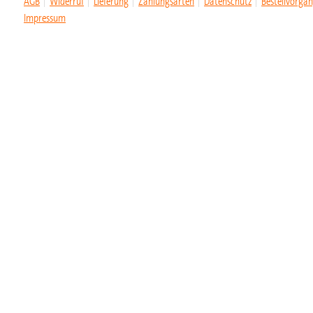
AGB
Widerruf
Lieferung
Zahlungsarten
Datenschutz
Bestellvorga
Impressum