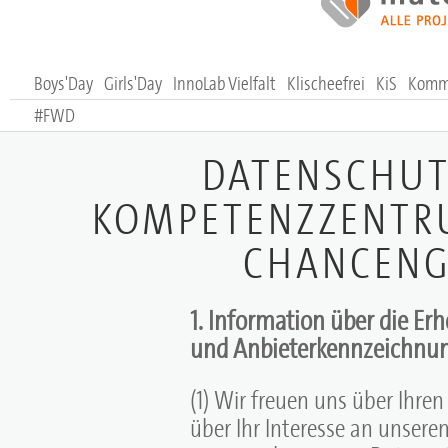
Boys'Day
Girls'Day
InnoLab Vielfalt
Klischeefrei
KiS
Komm,
#FWD
DATENSCHUT
KOMPETENZZENTRU
CHANCENGL
1. Information über die E
und Anbieterkennzeichnu
(1) Wir freuen uns über Ihre
über Ihr Interesse an unser