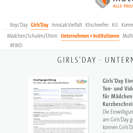
Boys'Day
Girls'Day
InnoLab Vielfalt
Klischeefrei
KiS
Komm
Mädchen/Schulen/Eltern
Unternehmen + Institutionen
Multi
#FWD
GIRLS'DAY - UNTE
Girls'Day Ein
Ton- und Vid
für Mädchen 
Kurzbeschre
Die Einwilligu
am Girls‘Day g
können Girls'D