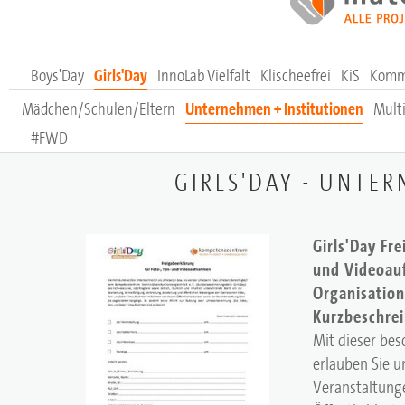
Boys'Day
Girls'Day
InnoLab Vielfalt
Klischeefrei
KiS
Komm
Mädchen/Schulen/Eltern
Unternehmen + Institutionen
Multi
#FWD
GIRLS'DAY - UNTE
Girls'Day Fre
und Videoau
Organisatio
Kurzbeschre
Mit dieser bes
erlauben Sie u
Veranstaltung