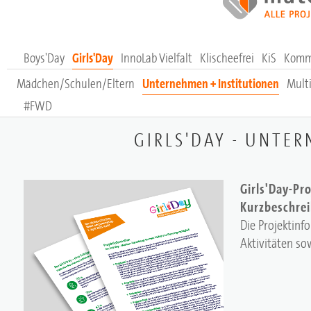
Boys'Day
Girls'Day
InnoLab Vielfalt
Klischeefrei
KiS
Komm
Mädchen/Schulen/Eltern
Unternehmen + Institutionen
Multi
#FWD
GIRLS'DAY - UNTE
Girls'Day-Pr
Kurzbeschre
Die Projektinf
Aktivitäten so