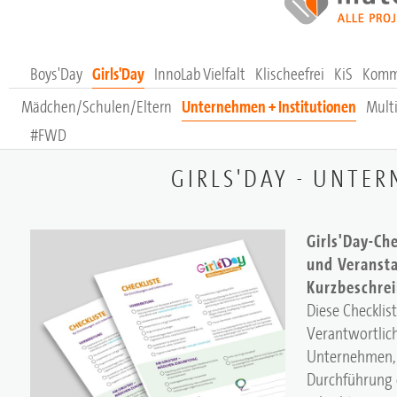
Boys'Day
Girls'Day
InnoLab Vielfalt
Klischeefrei
KiS
Komm
Mädchen/Schulen/Eltern
Unternehmen + Institutionen
Multi
#FWD
GIRLS'DAY - UNTE
Girls'Day-Che
und Veransta
Kurzbeschre
Diese Checklist
Verantwortlic
Unternehmen, s
Durchführung e