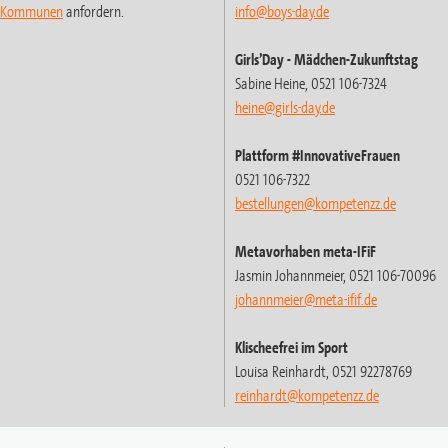
t-Kommunen
anfordern.
info@boys-day.de
Girls’Day
- Mädchen-Zukunftstag
Sabine Heine, 0521 106-7324
heine@girls-day.de
Plattform #InnovativeFrauen
0521 106-7322
bestellungen@kompetenzz.de
Metavorhaben meta-IFiF
Jasmin Johannmeier, 0521 106-70096
johannmeier@meta-ifif.de
Klischeefrei im Sport
Louisa Reinhardt, 0521 92278769
reinhardt
@kompetenzz.de