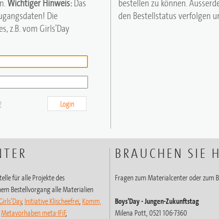
n.
Wichtiger Hinweis:
Das
bestellen zu können. Ausserd
Zugangsdaten! Die
den Bestellstatus verfolgen un
s, z.B. vom Girls'Day
?
Login
NTER
BRAUCHEN SIE H
elle für alle Projekte des
Fragen zum Materialcenter oder zum B
em Bestellvorgang alle Materialien
Girls’Day
,
Initiative Klischeefrei
,
Komm,
Boys’Day
- Jungen-Zukunftstag
,
Metavorhaben meta-IFiF
,
Milena Pott, 0521 106-7360