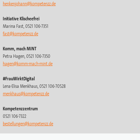
henkenjohann@kompetenzz.de
Initiative Klischeefrei
Marina Fast, 0521 106-7351
fast@kompetenzz.de
Komm, mach MINT
Petra Hagen, 0521 106-7350
hagen@komm-mach-mint.de
#FrauWirktDigital
Lena-Elisa Menkhaus, 0521 106-70528
menkhaus@kompetenzz.de
Kompetenzzentrum
0521 106-7322
bestellungen
@kompetenzz.de