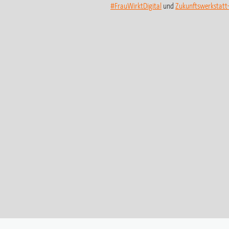
#FrauWirktDigital
und
Zukunftswerkstat