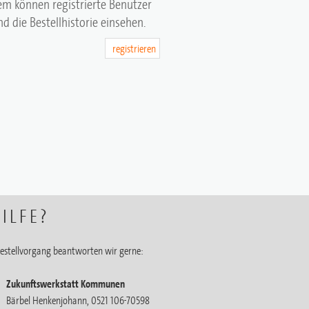
em können registrierte Benutzer
d die Bestellhistorie einsehen.
registrieren
ILFE?
estellvorgang beantworten wir gerne:
Zukunftswerkstatt Kommunen
Bärbel Henkenjohann, 0521 106-70598