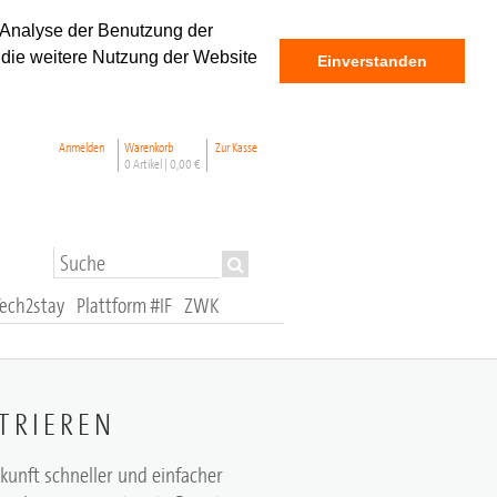
 Analyse der Benutzung der
 die weitere Nutzung der Website
Einverstanden
Anmelden
Warenkorb
Zur Kasse
0 Artikel |
0,00 €
Tech2stay
Plattform #IF
ZWK
TRIEREN
ukunft schneller und einfacher