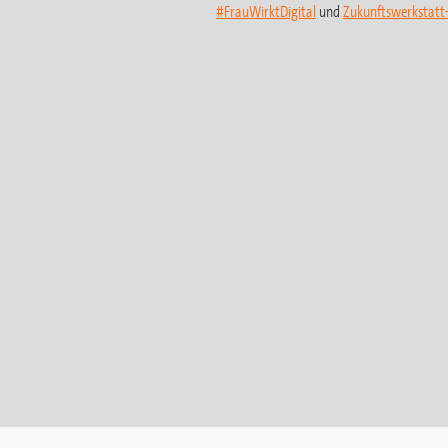
#FrauWirktDigital
und
Zukunftswerkstat