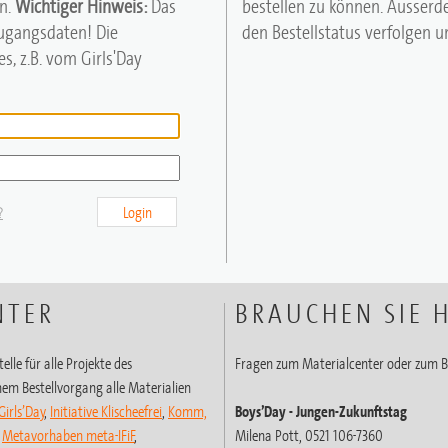
n.
Wichtiger Hinweis:
Das
bestellen zu können. Ausserd
Zugangsdaten! Die
den Bestellstatus verfolgen un
s, z.B. vom Girls'Day
?
Login
NTER
BRAUCHEN SIE H
elle für alle Projekte des
Fragen zum Materialcenter oder zum B
em Bestellvorgang alle Materialien
Girls’Day
,
Initiative Klischeefrei
,
Komm,
Boys’Day
- Jungen-Zukunftstag
,
Metavorhaben meta-IFiF
,
Milena Pott, 0521 106-7360