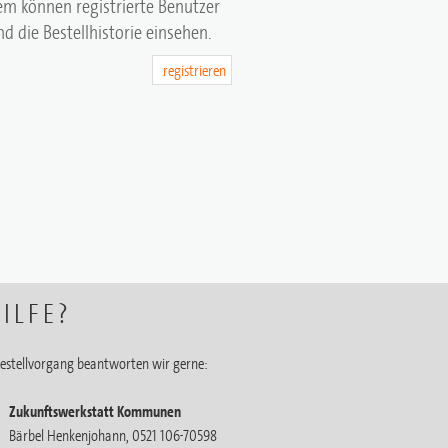
em können registrierte Benutzer
d die Bestellhistorie einsehen.
registrieren
ILFE?
estellvorgang beantworten wir gerne:
Zukunftswerkstatt Kommunen
Bärbel Henkenjohann, 0521 106-70598