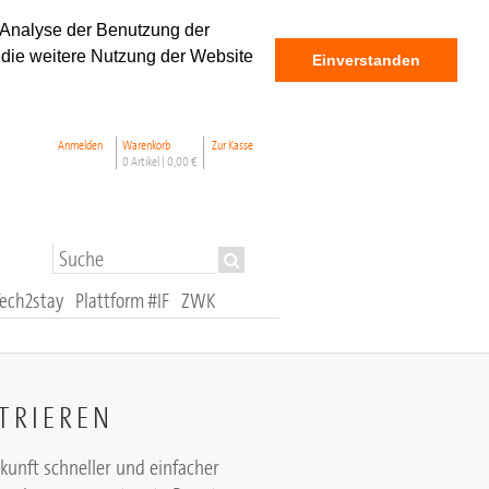
 Analyse der Benutzung der
 die weitere Nutzung der Website
Einverstanden
Anmelden
Warenkorb
Zur Kasse
0 Artikel |
0,00 €
Tech2stay
Plattform #IF
ZWK
TRIEREN
ukunft schneller und einfacher