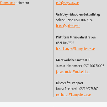
t-Kommunen
anfordern.
info@boys-day.de
Girls’Day
- Mädchen-Zukunftstag
Sabine Heine, 0521 106-7324
heine@girls-day.de
Plattform #InnovativeFrauen
0521 106-7322
bestellungen@kompetenzz.de
Metavorhaben meta-IFiF
Jasmin Johannmeier, 0521 106-70096
johannmeier@meta-ifif.de
Klischeefrei im Sport
Louisa Reinhardt, 0521 92278769
reinhardt
@kompetenzz.de