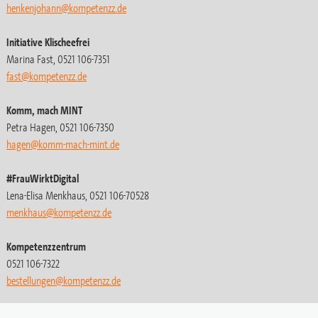
henkenjohann@kompetenzz.de
Initiative Klischeefrei
Marina Fast, 0521 106-7351
fast@kompetenzz.de
Komm, mach MINT
Petra Hagen, 0521 106-7350
hagen@komm-mach-mint.de
#FrauWirktDigital
Lena-Elisa Menkhaus, 0521 106-70528
menkhaus@kompetenzz.de
Kompetenzzentrum
0521 106-7322
bestellungen
@kompetenzz.de