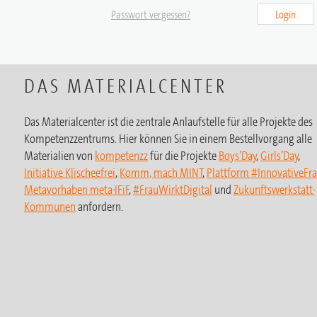
Passwort vergessen?
Login
DAS MATERIALCENTER
Das Materialcenter ist die zentrale Anlaufstelle für alle Projekte des
Kompetenzzentrums. Hier können Sie in einem Bestellvorgang alle
Materialien von
kompetenzz
für die Projekte
Boys’Day
,
Girls’Day
,
Initiative Klischeefrei
,
Komm, mach MINT
,
Plattform #InnovativeFr
Metavorhaben meta-IFiF
,
#FrauWirktDigital
und
Zukunftswerkstatt-
Kommunen
anfordern.