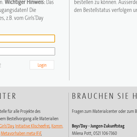
n.
Wichtiger Hinweis:
Das
bestellen zu können. Ausserd
Zugangsdaten! Die
den Bestellstatus verfolgen un
s, z.B. vom Girls'Day
?
Login
NTER
BRAUCHEN SIE H
elle für alle Projekte des
Fragen zum Materialcenter oder zum B
em Bestellvorgang alle Materialien
Girls’Day
,
Initiative Klischeefrei
,
Komm,
Boys’Day
- Jungen-Zukunftstag
,
Metavorhaben meta-IFiF
,
Milena Pott, 0521 106-7360