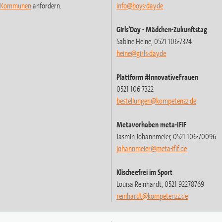
t-Kommunen
anfordern.
info@boys-day.de
Girls’Day
- Mädchen-Zukunftstag
Sabine Heine, 0521 106-7324
heine@girls-day.de
Plattform #InnovativeFrauen
0521 106-7322
bestellungen@kompetenzz.de
Metavorhaben meta-IFiF
Jasmin Johannmeier, 0521 106-70096
johannmeier@meta-ifif.de
Klischeefrei im Sport
Louisa Reinhardt, 0521 92278769
reinhardt
@kompetenzz.de