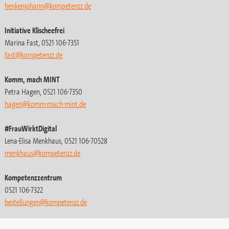
henkenjohann@kompetenzz.de
Initiative Klischeefrei
Marina Fast, 0521 106-7351
fast@kompetenzz.de
Komm, mach MINT
Petra Hagen, 0521 106-7350
hagen@komm-mach-mint.de
#FrauWirktDigital
Lena-Elisa Menkhaus, 0521 106-70528
menkhaus@kompetenzz.de
Kompetenzzentrum
0521 106-7322
bestellungen
@kompetenzz.de