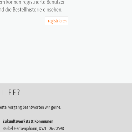
em können registrierte Benutzer
d die Bestellhistorie einsehen.
registrieren
ILFE?
estellvorgang beantworten wir gerne:
Zukunftswerkstatt Kommunen
Bärbel Henkenjohann, 0521 106-70598