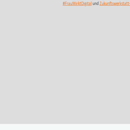
#FrauWirktDigital
und
Zukunftswerkstat