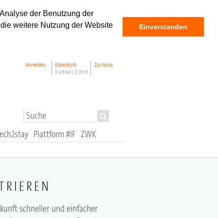
 Analyse der Benutzung der
 die weitere Nutzung der Website
Einverstanden
Anmelden
Warenkorb
Zur Kasse
0 Artikel |
0,00 €
Tech2stay
Plattform #IF
ZWK
TRIEREN
ukunft schneller und einfacher