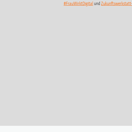
#FrauWirktDigital
und
Zukunftswerkstat