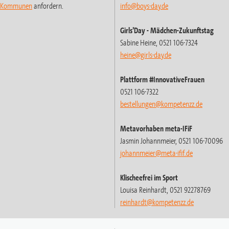
t-Kommunen
anfordern.
info@boys-day.de
Girls’Day
- Mädchen-Zukunftstag
Sabine Heine, 0521 106-7324
heine@girls-day.de
Plattform #InnovativeFrauen
0521 106-7322
bestellungen@kompetenzz.de
Metavorhaben meta-IFiF
Jasmin Johannmeier, 0521 106-70096
johannmeier@meta-ifif.de
Klischeefrei im Sport
Louisa Reinhardt, 0521 92278769
reinhardt
@kompetenzz.de