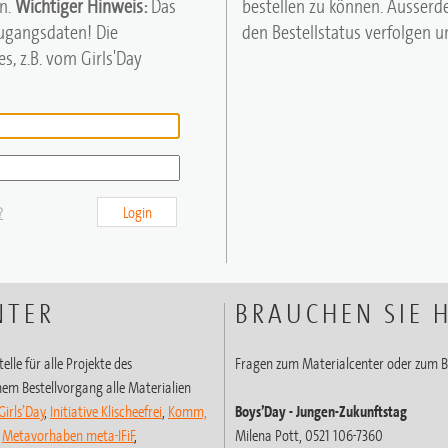
n.
Wichtiger Hinweis:
Das
bestellen zu können. Ausserd
Zugangsdaten! Die
den Bestellstatus verfolgen un
s, z.B. vom Girls'Day
?
Login
NTER
BRAUCHEN SIE H
elle für alle Projekte des
Fragen zum Materialcenter oder zum B
em Bestellvorgang alle Materialien
Girls’Day
,
Initiative Klischeefrei
,
Komm,
Boys’Day
- Jungen-Zukunftstag
,
Metavorhaben meta-IFiF
,
Milena Pott, 0521 106-7360