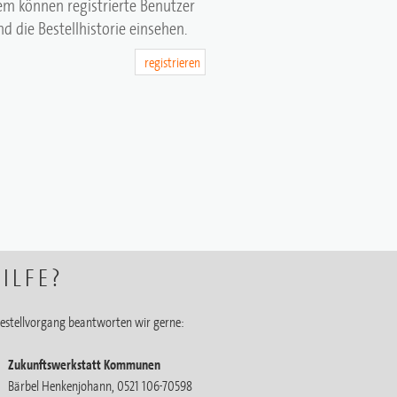
em können registrierte Benutzer
d die Bestellhistorie einsehen.
registrieren
ILFE?
estellvorgang beantworten wir gerne:
Zukunftswerkstatt Kommunen
Bärbel Henkenjohann, 0521 106-70598