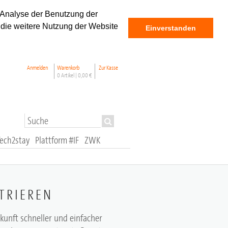
 Analyse der Benutzung der
 die weitere Nutzung der Website
Einverstanden
Anmelden
Warenkorb
Zur Kasse
0 Artikel |
0,00 €
Tech2stay
Plattform #IF
ZWK
TRIEREN
ukunft schneller und einfacher