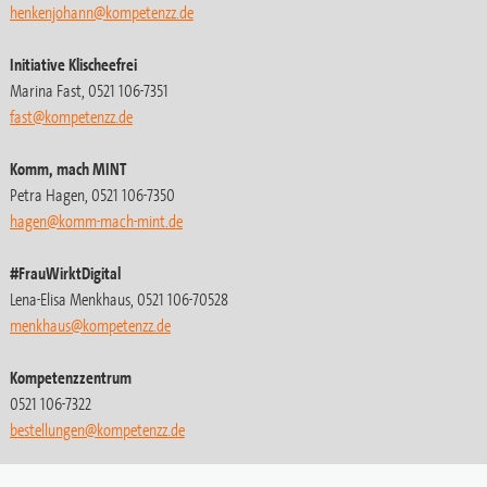
henkenjohann@kompetenzz.de
Initiative Klischeefrei
Marina Fast, 0521 106-7351
fast@kompetenzz.de
Komm, mach MINT
Petra Hagen, 0521 106-7350
hagen@komm-mach-mint.de
#FrauWirktDigital
Lena-Elisa Menkhaus, 0521 106-70528
menkhaus@kompetenzz.de
Kompetenzzentrum
0521 106-7322
bestellungen
@kompetenzz.de