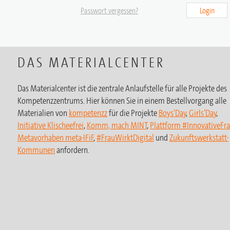
Passwort vergessen?
Login
DAS MATERIALCENTER
Das Materialcenter ist die zentrale Anlaufstelle für alle Projekte des
Kompetenzzentrums. Hier können Sie in einem Bestellvorgang alle
Materialien von
kompetenzz
für die Projekte
Boys’Day
,
Girls’Day
,
Initiative Klischeefrei
,
Komm, mach MINT
,
Plattform #InnovativeFr
Metavorhaben meta-IFiF
,
#FrauWirktDigital
und
Zukunftswerkstatt-
Kommunen
anfordern.