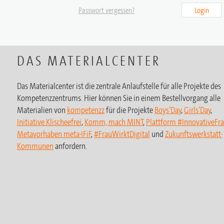
Passwort vergessen?
Login
DAS MATERIALCENTER
Das Materialcenter ist die zentrale Anlaufstelle für alle Projekte des
Kompetenzzentrums. Hier können Sie in einem Bestellvorgang alle
Materialien von
kompetenzz
für die Projekte
Boys’Day
,
Girls’Day
,
Initiative Klischeefrei
,
Komm, mach MINT
,
Plattform #InnovativeFr
Metavorhaben meta-IFiF
,
#FrauWirktDigital
und
Zukunftswerkstatt-
Kommunen
anfordern.