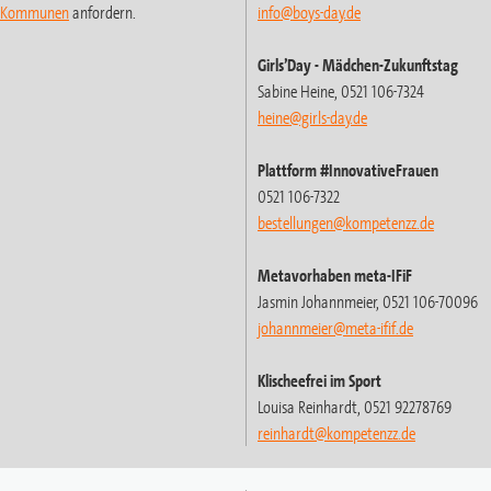
t-Kommunen
anfordern.
info@boys-day.de
Girls’Day
- Mädchen-Zukunftstag
Sabine Heine, 0521 106-7324
heine@girls-day.de
Plattform #InnovativeFrauen
0521 106-7322
bestellungen@kompetenzz.de
Metavorhaben meta-IFiF
Jasmin Johannmeier, 0521 106-70096
johannmeier@meta-ifif.de
Klischeefrei im Sport
Louisa Reinhardt, 0521 92278769
reinhardt
@kompetenzz.de