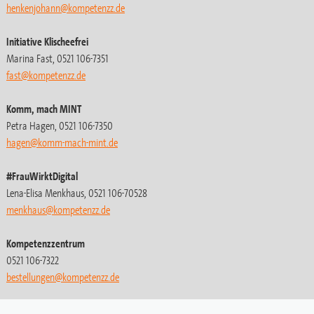
henkenjohann@kompetenzz.de
Initiative Klischeefrei
Marina Fast, 0521 106-7351
fast@kompetenzz.de
Komm, mach MINT
Petra Hagen, 0521 106-7350
hagen@komm-mach-mint.de
#FrauWirktDigital
Lena-Elisa Menkhaus, 0521 106-70528
menkhaus@kompetenzz.de
Kompetenzzentrum
0521 106-7322
bestellungen
@kompetenzz.de