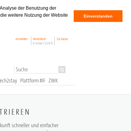
 Analyse der Benutzung der
 die weitere Nutzung der Website
Einverstanden
Anmelden
Warenkorb
Zur Kasse
0 Artikel |
0,00 €
Tech2stay
Plattform #IF
ZWK
TRIEREN
ukunft schneller und einfacher