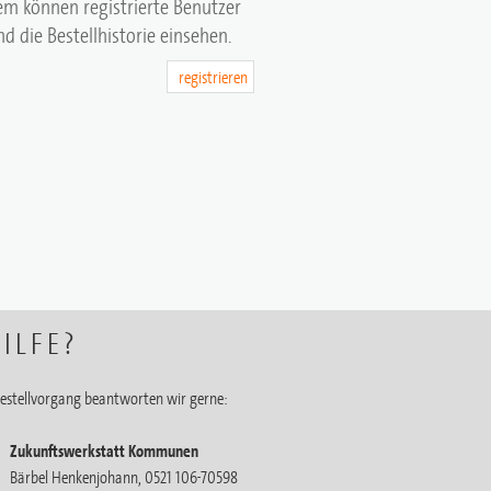
em können registrierte Benutzer
d die Bestellhistorie einsehen.
registrieren
ILFE?
estellvorgang beantworten wir gerne:
Zukunftswerkstatt Kommunen
Bärbel Henkenjohann, 0521 106-70598