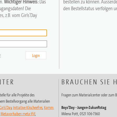
n.
Wichtiger Hinweis:
Das
bestellen zu können. Ausserd
Zugangsdaten! Die
den Bestellstatus verfolgen un
s, z.B. vom Girls'Day
?
Login
NTER
BRAUCHEN SIE H
elle für alle Projekte des
Fragen zum Materialcenter oder zum B
em Bestellvorgang alle Materialien
Girls’Day
,
Initiative Klischeefrei
,
Komm,
Boys’Day
- Jungen-Zukunftstag
,
Metavorhaben meta-IFiF
,
Milena Pott, 0521 106-7360