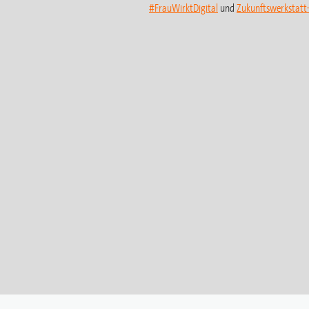
#FrauWirktDigital
und
Zukunftswerkstat