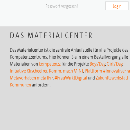
Passwort vergessen?
Login
DAS MATERIALCENTER
Das Materialcenter ist die zentrale Anlaufstelle für alle Projekte des
Kompetenzzentrums. Hier können Sie in einem Bestellvorgang alle
Materialien von
kompetenzz
für die Projekte
Boys’Day
,
Girls’Day
,
Initiative Klischeefrei
,
Komm, mach MINT
,
Plattform #InnovativeFr
Metavorhaben meta-IFiF
,
#FrauWirktDigital
und
Zukunftswerkstatt-
Kommunen
anfordern.