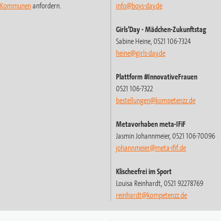
t-Kommunen
anfordern.
info@boys-day.de
Girls’Day
- Mädchen-Zukunftstag
Sabine Heine, 0521 106-7324
heine@girls-day.de
Plattform #InnovativeFrauen
0521 106-7322
bestellungen@kompetenzz.de
Metavorhaben meta-IFiF
Jasmin Johannmeier, 0521 106-70096
johannmeier@meta-ifif.de
Klischeefrei im Sport
Louisa Reinhardt, 0521 92278769
reinhardt
@kompetenzz.de