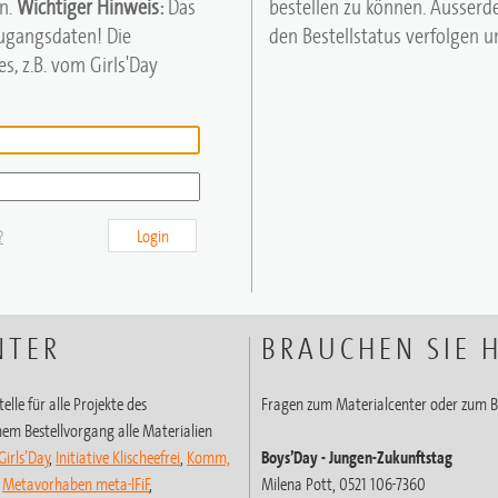
n.
Wichtiger Hinweis:
Das
bestellen zu können. Ausserd
Zugangsdaten! Die
den Bestellstatus verfolgen un
s, z.B. vom Girls'Day
?
Login
NTER
BRAUCHEN SIE H
elle für alle Projekte des
Fragen zum Materialcenter oder zum B
em Bestellvorgang alle Materialien
Girls’Day
,
Initiative Klischeefrei
,
Komm,
Boys’Day
- Jungen-Zukunftstag
,
Metavorhaben meta-IFiF
,
Milena Pott, 0521 106-7360