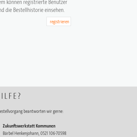
em können registrierte Benutzer
d die Bestellhistorie einsehen.
registrieren
ILFE?
estellvorgang beantworten wir gerne:
Zukunftswerkstatt Kommunen
Bärbel Henkenjohann, 0521 106-70598