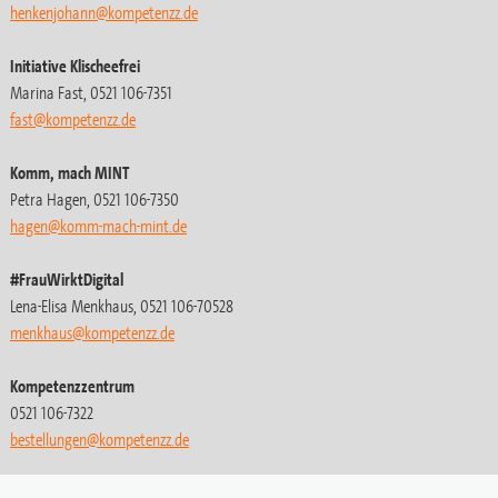
henkenjohann@kompetenzz.de
Initiative Klischeefrei
Marina Fast, 0521 106-7351
fast@kompetenzz.de
Komm, mach MINT
Petra Hagen, 0521 106-7350
hagen@komm-mach-mint.de
#FrauWirktDigital
Lena-Elisa Menkhaus, 0521 106-70528
menkhaus@kompetenzz.de
Kompetenzzentrum
0521 106-7322
bestellungen
@kompetenzz.de