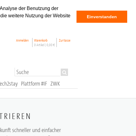
 Analyse der Benutzung der
 die weitere Nutzung der Website
Einverstanden
Anmelden
Warenkorb
Zur Kasse
0 Artikel |
0,00 €
Tech2stay
Plattform #IF
ZWK
TRIEREN
ukunft schneller und einfacher