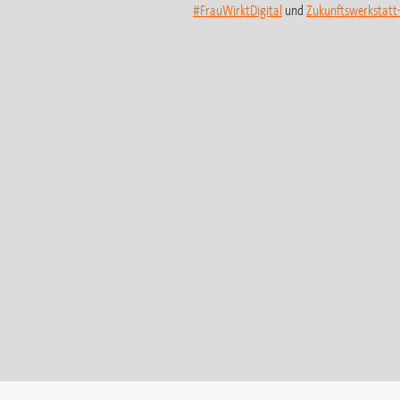
#FrauWirktDigital
und
Zukunftswerkstat