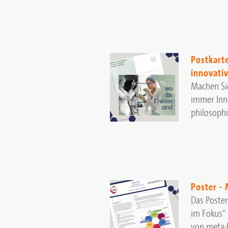
Postkart
innovati
Machen Si
immer Inno
philosophi
Poster -
Das Poste
im Fokus“ 
von meta-I