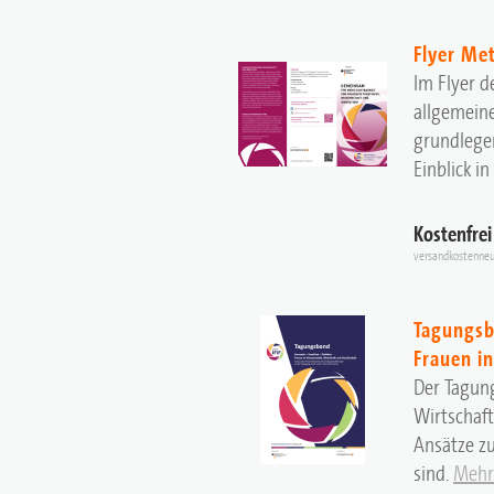
Flyer Me
Im Flyer d
allgemeine
grundlegen
Einblick i
Kostenfrei
versandkostenneu
Tagungsb
Frauen in
Der Tagung
Wirtschaft
Ansätze zu
sind.
Mehr