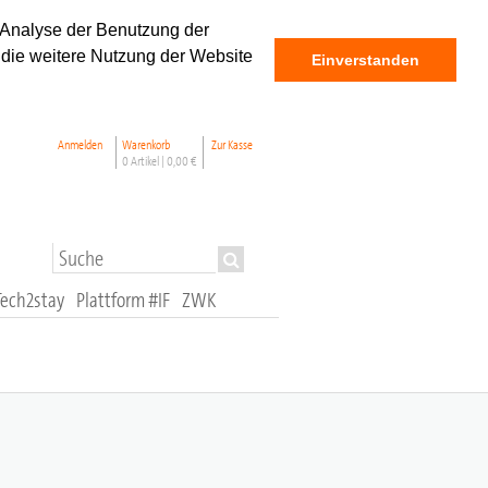
 Analyse der Benutzung der
 die weitere Nutzung der Website
Einverstanden
Anmelden
Warenkorb
Zur Kasse
0 Artikel |
0,00 €
Tech2stay
Plattform #IF
ZWK