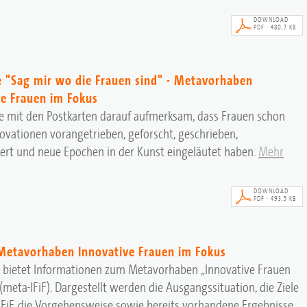
DOWNLOAD
PDF · 480,7 KB
e "Sag mir wo die Frauen sind" - Metavorhaben
ve Frauen im Fokus
e mit den Postkarten darauf aufmerksam, dass Frauen schon
vationen vorangetrieben, geforscht, geschrieben,
ert und neue Epochen in der Kunst eingeläutet haben.
Mehr
DOWNLOAD
PDF · 493,5 KB
 Metavorhaben Innovative Frauen im Fokus
r bietet Informationen zum Metavorhaben „Innovative Frauen
(meta-IFiF). Dargestellt werden die Ausgangssituation, die Ziele
FiF, die Vorgehensweise sowie bereits vorhandene Ergebnisse