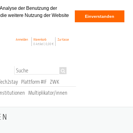
 Analyse der Benutzung der
 die weitere Nutzung der Website
Einverstanden
Anmelden
Warenkorb
Zur Kasse
0 Artikel |
0,00 €
Tech2stay
Plattform #IF
ZWK
stitutionen
Multiplikator/innen
EN