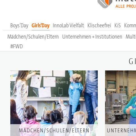
Boys'Day
Girls'Day
InnoLab Vielfalt
Klischeefrei
KiS
Komm
Mädchen/Schulen/Eltern
Unternehmen + Institutionen
Mult
#FWD
G
MÄDCHEN/SCHULEN/ELTERN
UNTERNEHM