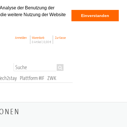
 Analyse der Benutzung der
 die weitere Nutzung der Website
Einverstanden
Anmelden
Warenkorb
Zur Kasse
0 Artikel |
0,00 €
Tech2stay
Plattform #IF
ZWK
IONEN