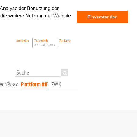
 Analyse der Benutzung der
 die weitere Nutzung der Website
Einverstanden
Anmelden
Warenkorb
Zur Kasse
0 Artikel |
0,00 €
Tech2stay
Plattform #IF
ZWK