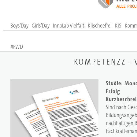
Boys'Day
Girls'Day
InnoLab Vielfalt
Klischeefrei
KiS
Komm,
#FWD
KOMPETENZZ -
Studie: Mono
Erfolg
Kurzbeschre
Sind nach Ges
Bildungsangeb
nachhaltigen B
Fachkräftemang