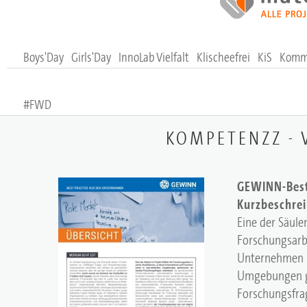
Boys'Day
Girls'Day
InnoLab Vielfalt
Klischeefrei
KiS
Komm,
#FWD
KOMPETENZZ -
GEWINN-Best
Kurzbeschre
Eine der Säule
Forschungsarbe
Unternehmen u
Umgebungen g
Forschungsfrag