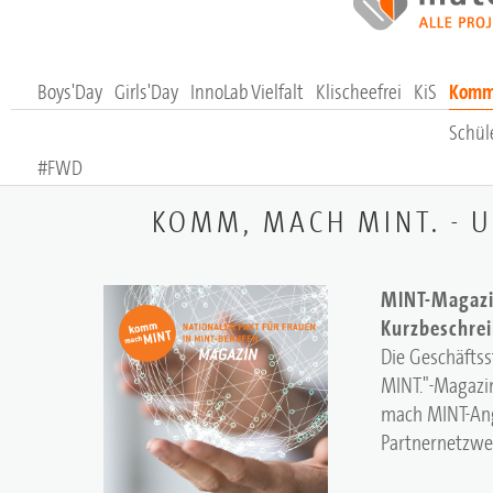
Boys'Day
Girls'Day
InnoLab Vielfalt
Klischeefrei
KiS
Komm,
Schül
#FWD
KOMM, MACH MINT. - 
MINT-Magazi
Kurzbeschre
Die Geschäfts
MINT."-Magazi
mach MINT-An
Partnernetzwe