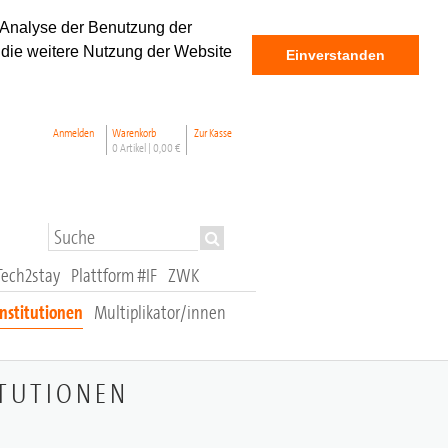
 Analyse der Benutzung der
 die weitere Nutzung der Website
Einverstanden
Anmelden
Warenkorb
Zur Kasse
0 Artikel |
0,00 €
Tech2stay
Plattform #IF
ZWK
stitutionen
Multiplikator/innen
ITUTIONEN