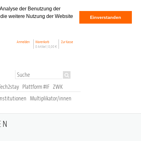
 Analyse der Benutzung der
 die weitere Nutzung der Website
Einverstanden
Anmelden
Warenkorb
Zur Kasse
0 Artikel |
0,00 €
Tech2stay
Plattform #IF
ZWK
stitutionen
Multiplikator/innen
EN