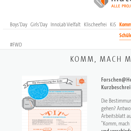
Boys'Day
Girls'Day
InnoLab Vielfalt
Klischeefrei
KiS
Komm,
Schül
#FWD
KOMM, MACH MI
Forschen@Ho
Kurzbeschre
Die Bestimmung
gehen? Antwort
Arbeitsblatt 
"Komm, mach 
und verschied