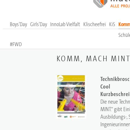
Boys'Day
Girls'Day
InnoLab Vielfalt
Klischeefrei
KiS
Komm,
Schül
#FWD
KOMM, MACH MINT.
Technikbrosch
Cool
Kurzbeschre
Die neue Tech
MINT.“ gibt Ei
Ausbildungs-, 
Ingenieurinnen