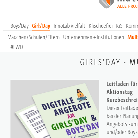
Boys'Day
Girls'Day
InnoLab Vielfalt
Klischeefrei
KiS
Komm
Mädchen/Schulen/Eltern
Unternehmen + Institutionen
Mult
#FWD
GIRLS'DAY - 
Leitfaden fü
Aktionstag
Kurzbeschre
Dieser Leitfade
bei der Planun
Angebots zum 
und/oder Boys