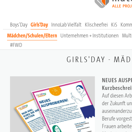
Boys'Day
Girls'Day
InnoLab Vielfalt
Klischeefrei
KiS
Komm
Mädchen/Schulen/Eltern
Unternehmen + Institutionen
Mult
#FWD
GIRLS'DAY - MÄ
NEUES AUSPRO
Kurzbeschre
Auf diesen Arb
der Zukunft un
auseinanderzu
Berufe vorgest
Frauen arbeiten