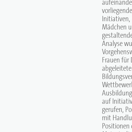
aufeinander
vorliegend
Initiativen,
Mädchen un
gestaltende
Analyse wu
Vorgehensw
Frauen für 
abgeleitet
Bildungsve
Wettbewerb
Ausbildung
auf Initiat
gerufen, Po
mit Handlun
Positionen 