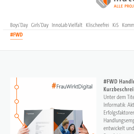
Boys'Day
Girls'Day
InnoLab Vielfalt
Klischeefrei
KiS
Komm,
#FWD
#FWD Handlu
Kurzbeschre
Unter dem Tit
Informatik: Ak
Erfolgsfaktore
Handlungsempf
entwickelt und