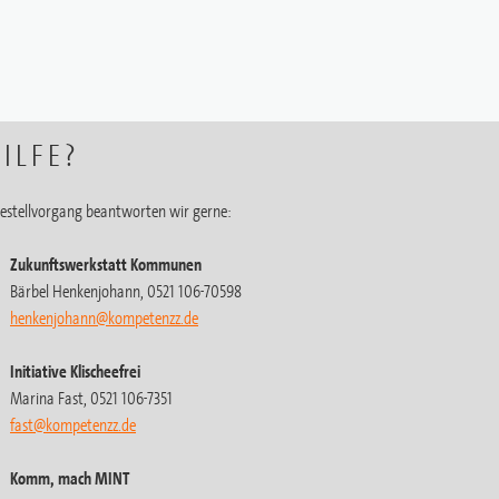
ILFE?
estellvorgang beantworten wir gerne:
Zukunftswerkstatt Kommunen
Bärbel Henkenjohann, 0521 106-70598
henkenjohann@kompetenzz.de
Initiative Klischeefrei
Marina Fast, 0521 106-7351
fast@kompetenzz.de
Komm, mach MINT