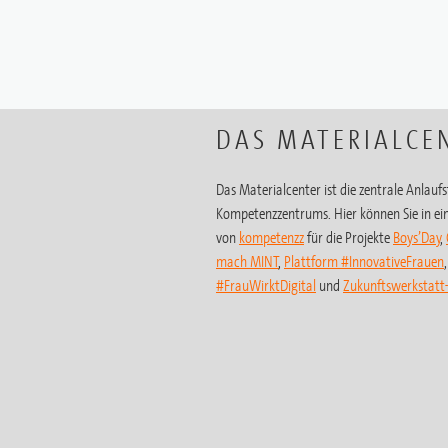
DAS MATERIALCE
Das Materialcenter ist die zentrale Anlaufst
Kompetenzzentrums. Hier können Sie in ein
von
kompetenzz
für die Projekte
Boys’Day
,
mach MINT
,
Plattform #InnovativeFrauen
#FrauWirktDigital
und
Zukunftswerkstat