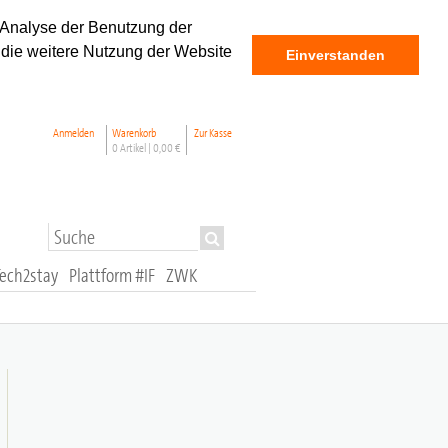
 Analyse der Benutzung der
 die weitere Nutzung der Website
Einverstanden
Anmelden
Warenkorb
Zur Kasse
0 Artikel |
0,00 €
Tech2stay
Plattform #IF
ZWK