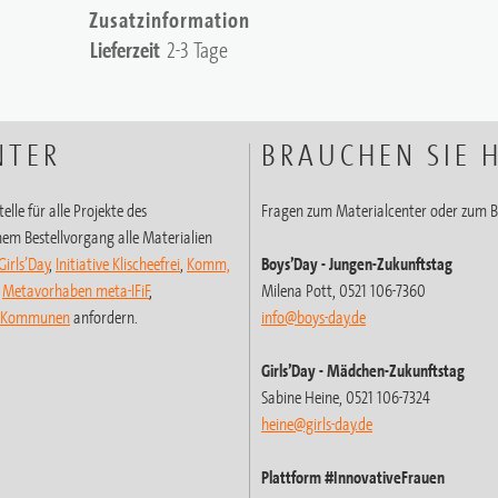
Zusatzinformation
Lieferzeit
2-3 Tage
NTER
BRAUCHEN SIE H
elle für alle Projekte des
Fragen zum Materialcenter oder zum B
em Bestellvorgang alle Materialien
Girls’Day
,
Initiative Klischeefrei
,
Komm,
Boys’Day
- Jungen-Zukunftstag
,
Metavorhaben meta-IFiF
,
Milena Pott, 0521 106-7360
t-Kommunen
anfordern.
info@boys-day.de
Girls’Day
- Mädchen-Zukunftstag
Sabine Heine, 0521 106-7324
heine@girls-day.de
Plattform #InnovativeFrauen