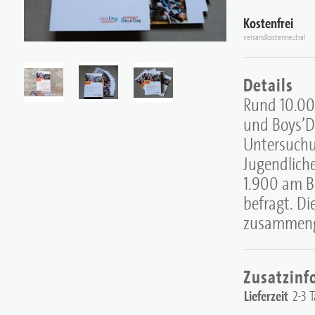
Kostenfrei
versandkostenneutral
Details
Rund 10.00
und Boys’Da
Untersuchu
Jugendlich
1.900 am B
befragt. Di
zusammeng
Zusatzinf
Lieferzeit
2-3 