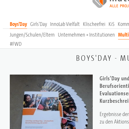
Boys'Day
Girls'Day
InnoLab Vielfalt
Klischeefrei
KiS
Komm
Jungen/Schulen/Eltern
Unternehmen + Institutionen
Multi
#FWD
BOYS'DAY - M
Girls'Day un
Berufsorienti
Evaluationse
Kurzbeschre
Ergebnisse de
zu den Aktion