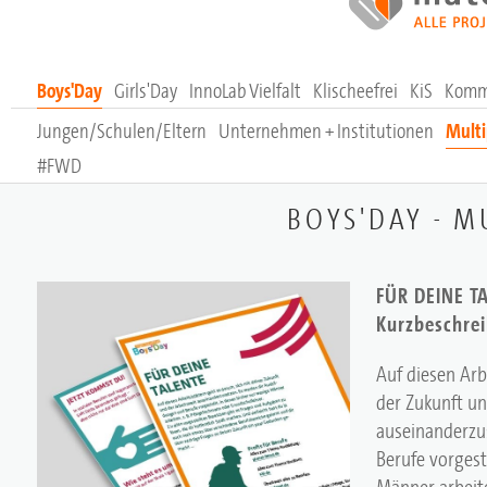
Boys'Day
Girls'Day
InnoLab Vielfalt
Klischeefrei
KiS
Komm
Jungen/Schulen/Eltern
Unternehmen + Institutionen
Multi
#FWD
BOYS'DAY - M
FÜR DEINE TA
Kurzbeschre
Auf diesen Arb
der Zukunft un
auseinanderzu
Berufe vorgest
Männer arbeite